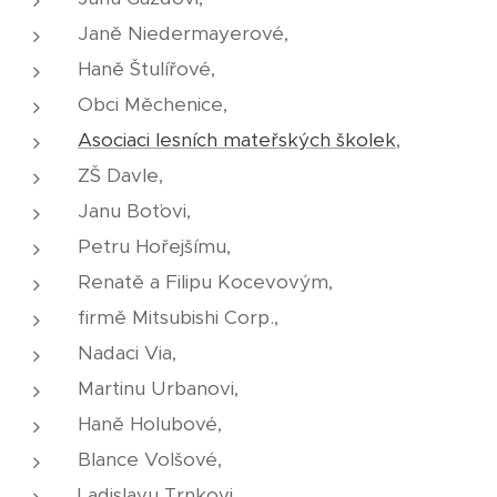
Janě Niedermayerové,
Haně Štulířové,
Obci Měchenice,
Asociaci lesních mateřských školek
,
ZŠ Davle,
Janu Boťovi,
Petru Hořejšímu,
Renatě a Filipu Kocevovým,
firmě Mitsubishi Corp.,
Nadaci Via,
Martinu Urbanovi,
Haně Holubové,
Blance Volšové,
Ladislavu Trnkovi,