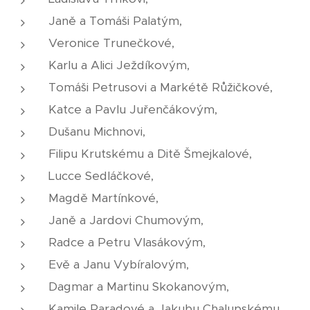
Janě a Tomáši Palatým,
Veronice Trunečkové,
Karlu a Alici Ježdíkovým,
Tomáši Petrusovi a Markétě Růžičkové,
Katce a Pavlu Juřenčákovým,
Dušanu Michnovi,
Filipu Krutskému a Ditě Šmejkalové,
Lucce Sedláčkové,
Magdě Martínkové,
Janě a Jardovi Chumovým,
Radce a Petru Vlasákovým,
Evě a Janu Vybíralovým,
Dagmar a Martinu Skokanovým,
Kamile Paradové a Jakubu Chalupskému,