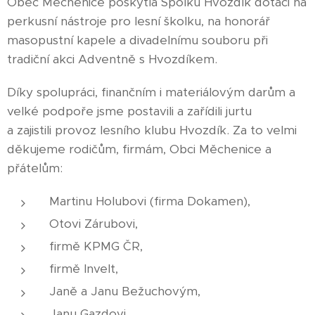
Obec Měchenice poskytla Spolku Hvozdík dotaci na
perkusní nástroje pro lesní školku, na honorář
masopustní kapele a divadelnímu souboru při
tradiční akci Adventně s Hvozdíkem.
Díky spolupráci, finančním i materiálovým darům a
velké podpoře jsme postavili a zařídili jurtu
a zajistili provoz lesního klubu Hvozdík. Za to velmi
děkujeme rodičům, firmám, Obci Měchenice a
přátelům:
Martinu Holubovi (firma Dokamen),
Otovi Zárubovi,
firmě KPMG ČR,
firmě Invelt,
Janě a Janu Bežuchovým,
Janu Gazdovi,