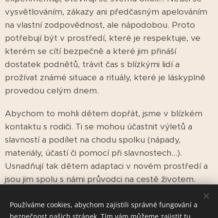
vysvětlováním, zákazy ani předčasným apelováním
na vlastní zodpovědnost, ale nápodobou. Proto
potřebují být v prostředí, které je respektuje, ve
kterém se cítí bezpečně a které jim přináší
dostatek podnětů, trávit čas s blízkými lidí a
prožívat známé situace a rituály, které je láskyplně
provedou celým dnem.
Abychom to mohli dětem dopřát, jsme v blízkém
kontaktu s rodiči. Ti se mohou účastnit výletů a
slavností a podílet na chodu spolku (nápady,
materiály, účastí či pomocí při slavnostech...).
Usnadňují tak dětem adaptaci v novém prostředí a
jsou jim spolu s námi průvodci na cestě životem.
Používáme cookies, abychom zajistili správné fungování a
bezpečnost našich stránek. Tím vám můžeme zajistit tu