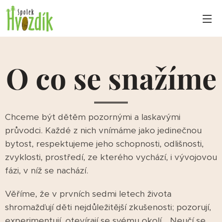
O co se snažíme
Chceme být dětěm pozornými a laskavými
průvodci. Každé z nich vnímáme jako jedinečnou
bytost, respektujeme jeho schopnosti, odlišnosti,
zvyklosti, prostředí, ze kterého vychází, i vývojovou
fázi, v níž se nachází.
Věříme, že v prvních sedmi letech života
shromažďují děti nejdůležitější zkušenosti; pozorují,
experimentují, otevírají se svému okolí... Neučí se