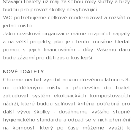
Stávající toalety už mají za sebou roky služby a brzy
budou pro provoz školky nevyhovující.
WC potřebujeme celkově modernizovat a rozšířit o
jedno místo.
Jako nezisková organizace máme rozpočet napjatý
a na větší projekty, jako je i tento, musíme hledat
pomoc s jejich financováním - díky Vašemu daru
bude zázemí pro děti zas o kus lepší.
NOVÉ TOALETY
Chceme nechat vyrobit novou dřevěnou latrinu s 3-
mi oddělenými místy a především do toalet
zabudovat systém ekologických kompostovacích
nádrží, které budou splňovat kritéria potřebná pro
další vývoj školky - dosáhneme vyššího stupně
hygienického standardu a odpad se v nich přemění
na kompost, který po čase můžeme využít k