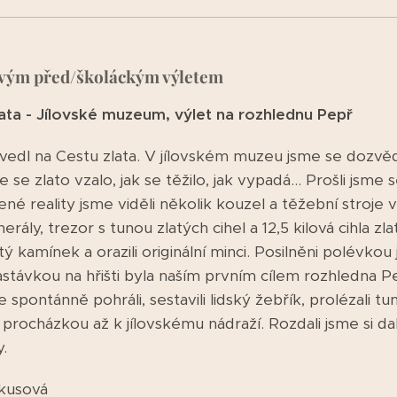
vým před/školáckým výletem
zlata - Jílovské muzeum, výlet na rozhlednu Pepř
vedl na Cestu zlata. V jílovském muzeu jsme se dozvěd
 se zlato vzalo, jak se těžilo, jak vypadá... Prošli jsm
ené reality jsme viděli několik kouzel a těžební stroje
nerály, trezor s tunou zlatých cihel a 12,5 kilová cihla zl
tý kamínek a orazili originální minci. Posilněni polévkou 
astávkou na hřišti byla naším prvním cílem rozhledna P
e spontánně pohráli, sestavili lidský žebřík, prolézali tu
 procházkou až k jílovskému nádraží. Rozdali jsme si dal
y.
lkusová