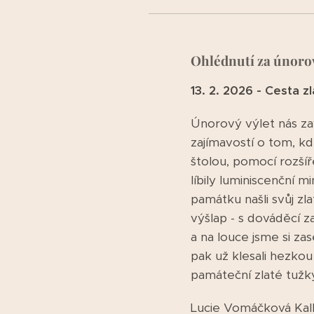
Ohlédnutí za únoro
13. 2. 2026 - Cesta 
Únorový výlet nás za
zajímavostí o tom, kde
štolou, pomocí rozšíř
líbily luminiscenční mi
památku našli svůj zla
výšlap - s dováděcí z
a na louce jsme si zas
pak už klesali hezkou
památeční zlaté tužk
Lucie Vomáčková Ka