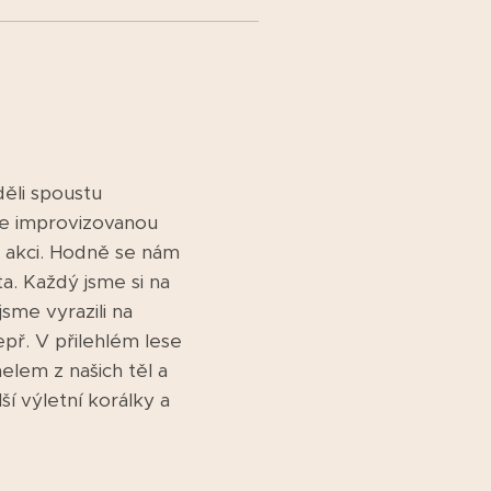
ěli spoustu
e se improvizovanou
 v akci. Hodně se nám
ata. Každý jsme si na
jsme vyrazili na
epř. V přilehlém lese
nelem z našich těl a
ší výletní korálky a