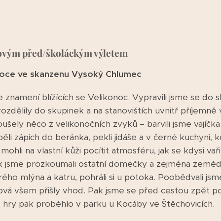
ovým před/školáckým výletem
onoce ve skanzenu Vysoký Chlumec
e znamení blížících se Velikonoc. Vypravili jsme se d
rozdělily do skupinek a na stanovištích uvnitř příjemn
oušely něco z velikonočních zvyků – barvili jsme vajíčka
ěli zápich do beránka, pekli jidáše a v černé kuchyni, k
ohli na vlastní kůži pocítit atmosféru, jak se kdysi vař
ak jsme prozkoumali ostatní domečky a zejména zemědě
ého mlýna a katru, pohráli si u potoka. Poobědvali jsm
ková všem přišly vhod. Pak jsme se před cestou zpět po
lné hry pak proběhlo v parku u Kocáby ve Štěchovicích.