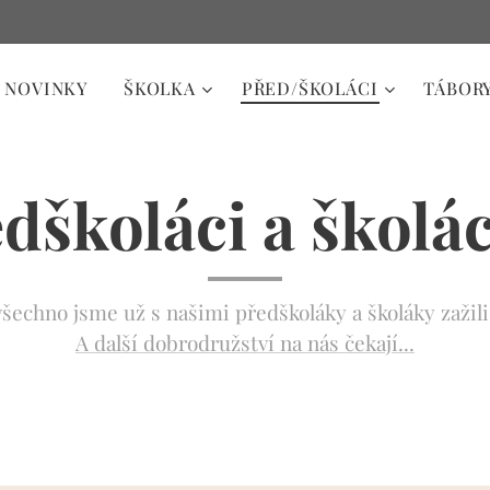
NOVINKY
ŠKOLKA
PŘED/ŠKOLÁCI
TÁBOR
dškoláci a školáci
všechno jsme už s našimi předškoláky a školáky zažili
A další dobrodružství na nás čekají...