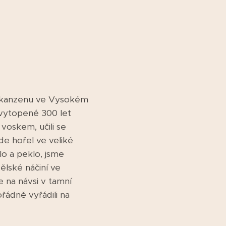
o skanzenu ve Vysokém
ě vytopené 300 let
 voskem, učili se
de hořel ve veliké
ilo a peklo, jsme
lské náčiní ve
e na návsi v tamní
řádně vyřádili na