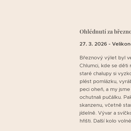
Ohlédnutí za březn
27. 3. 2026 - Velik
Březnový výlet byl v
Chlumci, kde se děti 
staré chalupy si vyzk
plést pomlázku, vyráb
peci oheň, a my jsme m
ochutnali pučálku. P
skanzenu, včetně star
jídelně. Vývar a svíč
hřišti. Další kolo vo