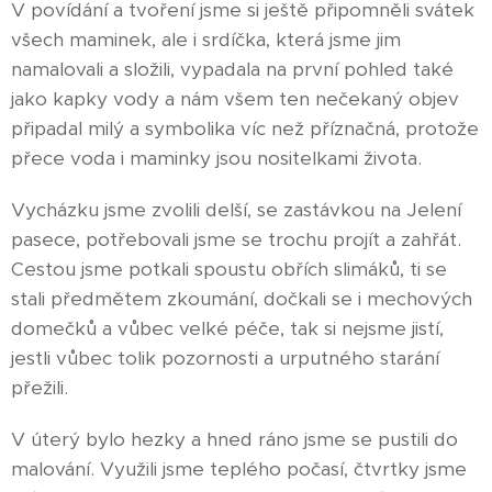
V povídání a tvoření jsme si ještě připomněli svátek
všech maminek, ale i srdíčka, která jsme jim
namalovali a složili, vypadala na první pohled také
jako kapky vody a nám všem ten nečekaný objev
připadal milý a symbolika víc než příznačná, protože
přece voda i maminky jsou nositelkami života.
Vycházku jsme zvolili delší, se zastávkou na Jelení
pasece, potřebovali jsme se trochu projít a zahřát.
Cestou jsme potkali spoustu obřích slimáků, ti se
stali předmětem zkoumání, dočkali se i mechových
domečků a vůbec velké péče, tak si nejsme jistí,
jestli vůbec tolik pozornosti a urputného starání
přežili.
V úterý bylo hezky a hned ráno jsme se pustili do
malování. Využili jsme teplého počasí, čtvrtky jsme