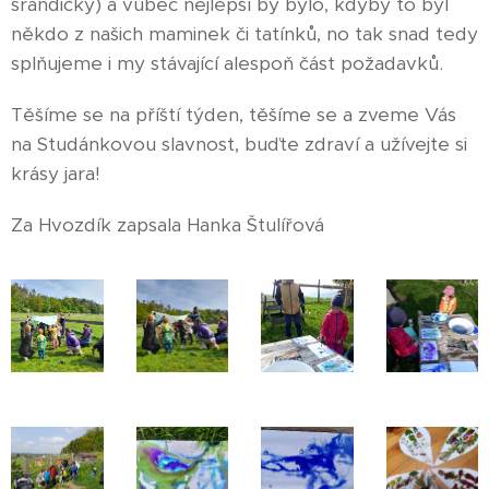
srandičky) a vůbec nejlepší by bylo, kdyby to byl
někdo z našich maminek či tatínků, no tak snad tedy
splňujeme i my stávající alespoň část požadavků.
Těšíme se na příští týden, těšíme se a zveme Vás
na Studánkovou slavnost, buďte zdraví a užívejte si
krásy jara!
Za Hvozdík zapsala Hanka Štulířová