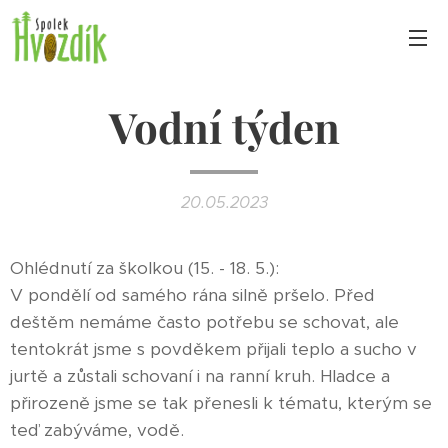
Vodní týden
20.05.2023
Ohlédnutí za školkou (15. - 18. 5.):
V pondělí od samého rána silně pršelo. Před
deštěm nemáme často potřebu se schovat, ale
tentokrát jsme s povděkem přijali teplo a sucho v
jurtě a zůstali schovaní i na ranní kruh. Hladce a
přirozeně jsme se tak přenesli k tématu, kterým se
teď zabýváme, vodě.