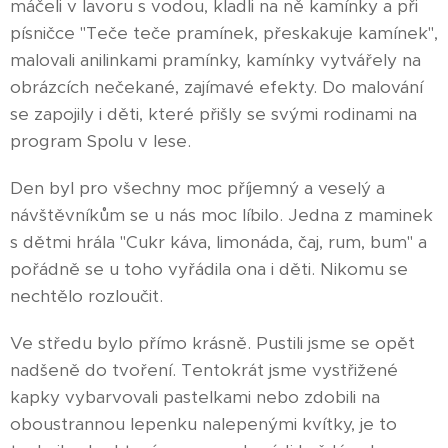
máčeli v lavoru s vodou, kladli na ně kamínky a při
písničce "Teče teče pramínek, přeskakuje kamínek",
malovali anilinkami pramínky, kamínky vytvářely na
obrázcích nečekané, zajímavé efekty. Do malování
se zapojily i děti, které přišly se svými rodinami na
program Spolu v lese.
Den byl pro všechny moc příjemný a veselý a
návštěvníkům se u nás moc líbilo. Jedna z maminek
s dětmi hrála "Cukr káva, limonáda, čaj, rum, bum" a
pořádně se u toho vyřádila ona i děti. Nikomu se
nechtělo rozloučit.
Ve středu bylo přímo krásně. Pustili jsme se opět
nadšeně do tvoření. Tentokrát jsme vystřižené
kapky vybarvovali pastelkami nebo zdobili na
oboustrannou lepenku nalepenými kvítky, je to