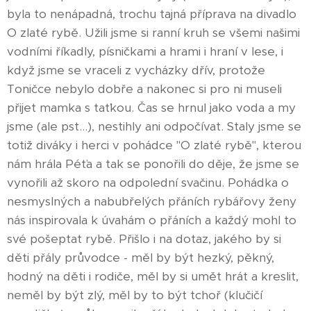
byla to nenápadná, trochu tajná příprava na divadlo
O zlaté rybě. Užili jsme si ranní kruh se všemi našimi
vodními říkadly, písničkami a hrami i hraní v lese, i
když jsme se vraceli z vycházky dřív, protože
Toničce nebylo dobře a nakonec si pro ni museli
přijet mamka s taťkou. Čas se hrnul jako voda a my
jsme (ale pst...), nestihly ani odpočívat. Staly jsme se
totiž diváky i herci v pohádce "O zlaté rybě", kterou
nám hrála Péťa a tak se ponořili do děje, že jsme se
vynořili až skoro na odpolední svačinu. Pohádka o
nesmyslných a nabubřelých přáních rybářovy ženy
nás inspirovala k úvahám o přáních a každý mohl to
své pošeptat rybě. Přišlo i na dotaz, jakého by si
děti přály průvodce - měl by být hezký, pěkný,
hodný na děti i rodiče, měl by si umět hrát a kreslit,
neměl by být zlý, měl by to být tchoř (klučičí