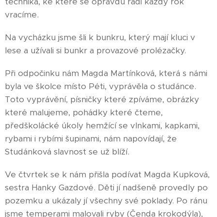
technika, ke které se opravdu rádi každý rok
vracíme.
Na vycházku jsme šli k bunkru, který mají kluci v
lese a užívali si bunkr a provazové prolézačky.
Při odpočinku nám Magda Martínková, která s námi
byla ve školce místo Péti, vyprávěla o studánce.
Toto vyprávění, písničky které zpíváme, obrázky
které malujeme, pohádky které čteme,
předškolácké úkoly hemžící se vlnkami, kapkami,
rybami i rybími šupinami, nám napovídají, že
Studánková slavnost se už blíží.
Ve čtvrtek se k nám přišla podívat Magda Kupková,
sestra Hanky Gazdové. Děti jí nadšeně provedly po
pozemku a ukázaly jí všechny své poklady. Po ránu
jsme temperami malovali ryby (Čenda krokodýla),