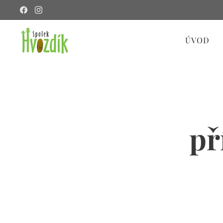
ÚVOD
př