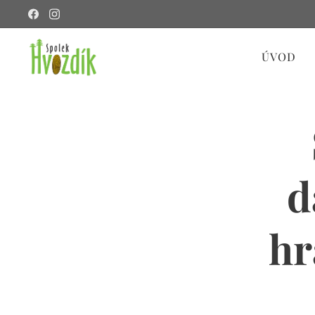
ÚVOD
d
hr