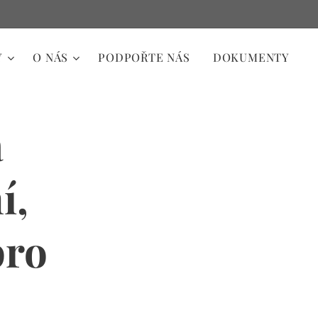
Y
O NÁS
PODPOŘTE NÁS
DOKUMENTY
a
í,
pro