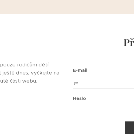
Př
 pouze rodičům dětí
E-mail
t ještě dnes, vyčkejte na
nuté části webu.
Heslo