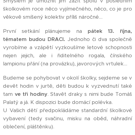
Smyslem je umožnit jim zažít spolu v posledním
školkovém roce něco vyjímečného, něco, co je pro
věkově smíšený kolektiv příliš náročné...
První setkání plánujeme na
pátek 13. října,
tématem budou DRACI.
Jednoho či dva společně
vyrobíme a vzápětí vyzkoušíme letové schopnosti
nejen jejich, ale i řiditelného rogala, čínského
lampionu přání (na provázku), javorových vrtulek...
Budeme se pohybovat v okolí školky, sejdeme se v
devět hodin v jurtě, děti budou k vyzvednutí také
tam
ve tři hodiny
. Stavět draky s nimi bude Tomáš
Palatý a já. K dispozici bude domácí polévka.
U Vašich dětí předpokládáme standardní školkové
vybavení (tedy svačinu, misku na oběd, náhradní
oblečení, pláštěnku).