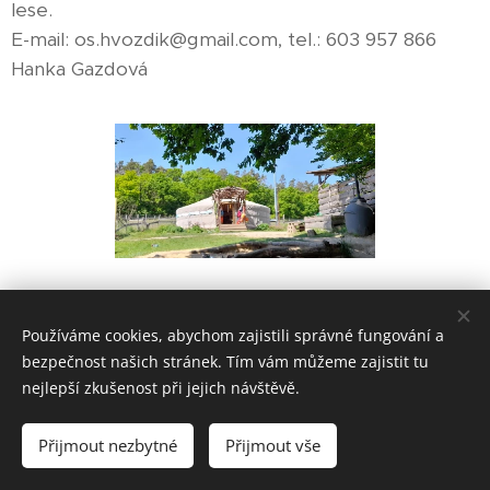
lese.
E-mail: os.hvozdik@gmail.com, tel.: 603 957 866
Hanka Gazdová
Share
Používáme cookies, abychom zajistili správné fungování a
bezpečnost našich stránek. Tím vám můžeme zajistit tu
nejlepší zkušenost při jejich návštěvě.
© 2022 Spolek Hvozdík | Všechna práva vyhrazena
Přijmout nezbytné
Přijmout vše
Vytvořeno službou
Webnode
Cookies