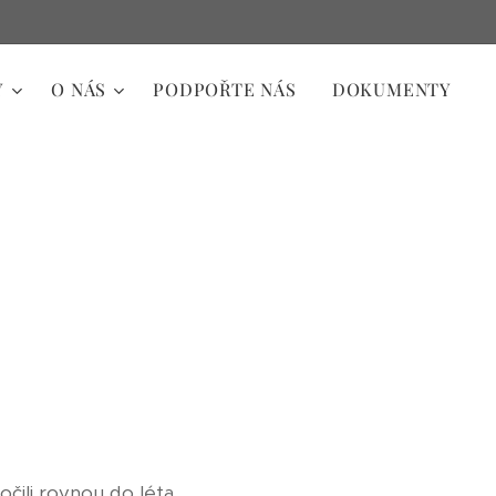
Y
O NÁS
PODPOŘTE NÁS
DOKUMENTY
čili rovnou do léta,