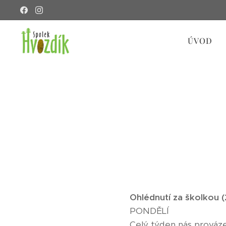
ÚVOD
Ohlédnutí za školkou (29
PONDĚLÍ
Celý týden nás provázel