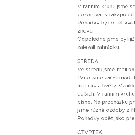
V ranním kruhu jsme se
pozorovat strakapoudí r
Pohádky byli opět květi
znovu.
Odpoledne jsme byli již
zalévali zahrádku.
STŘEDA
Ve středu jsme měli da
Ráno jsme začali model
lístečky a květy. Vznik
dalších. V ranním kruhu
písně. Na procházku jsme
jsme různé ozdoby z fil
Pohádky opět jako pře
ČTVRTEK