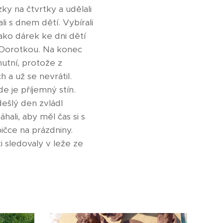
ky na čtvrtky a udělali
i s dnem dětí. Vybírali
 jako dárek ke dni dětí
s Dorotkou. Na konec
utní, protože z
 a už se nevrátil.
e je příjemný stín.
ešlý den zvládl
hali, aby měl čas si s
bičce na prázdniny.
 sledovaly v leže ze