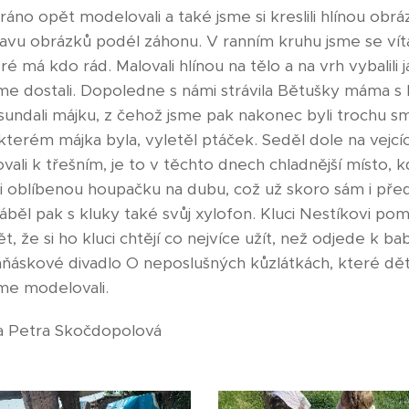
áno opět modelovali a také jsme si kreslili hlínou obráz
tavu obrázků podél záhonu. V ranním kruhu jsme se vítal
eré má kdo rád. Malovali hlínou na tělo a na vrh vybalili
sme dostali. Dopoledne s námi strávila Bětušky máma 
sundali májku, z čehož jsme pak nakonec byli trochu sm
terém májka byla, vyletěl ptáček. Seděl dole na vejcích
li k třešním, je to v těchto dnech chladnější místo, kd
i oblíbenou houpačku na dubu, což už skoro sám i před
běl pak s kluky také svůj xylofon. Kluci Nestíkovi pomá
ět, že si ho kluci chtějí co nejvíce užít, než odjede k ba
áskové divadlo O neposlušných kůzlátkách, které děti
me modelovali.
a Petra Skočdopolová