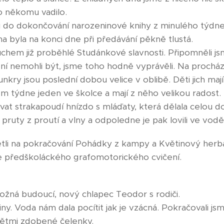
o někomu vadilo.
i do dokončování narozeninové knihy z minulého týdne. 
ha byla na konci dne při předávání pěkně tlustá.
uchem již proběhlé Studánkové slavnosti. Připomněli js
í nemohli být, jsme toho hodně vyprávěli. Na procházk
ry jsou poslední dobou velice v oblibě. Děti jich mají
m týdne jeden ve školce a mají z něho velikou radost
vat strakapoudí hnízdo s mláďaty, která dělala celou d
 pruty z proutí a vlny a odpoledne je pak lovili ve vodě
tli na pokračování Pohádky z kampy a Květinový herb
dle předškoláckého grafomotorického cvičení.
možná budoucí, nový chlapec Teodor s rodiči.
iny. Voda nám dala pocítit jak je vzácná. Pokračovali js
 dětmi zdobené čelenky.