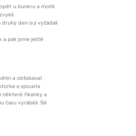
 opět u bunkru a mohli
zvykli.
druhý den si ji vyžádali
k a pak jsme ještě
ětin a obtiskávat
otorka a spousta
i některé říkanky a
 času vyráběli. Šili