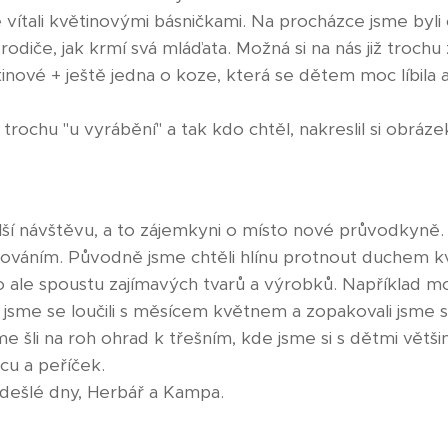
 vítali květinovými básničkami. Na procházce jsme byli
odiče, jak krmí svá mláďata. Možná si na nás již trochu 
nové + ještě jedna o koze, která se dětem moc líbila a 
 trochu "u vyrábění" a tak kdo chtěl, nakreslil si obráze
lší návštěvu, a to zájemkyni o místo nové průvodkyně.
ováním. Původně jsme chtěli hlínu protnout duchem kv
lo ale spoustu zajímavých tvarů a výrobků. Například m
 jsme se loučili s měsícem květnem a zopakovali jsme s
 šli na roh ohrad k třešním, kde jsme si s dětmi většinu
cu a peříček.
dešlé dny, Herbář a Kampa.