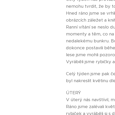
nemohu tvrdit, že by t
Hned ráno jsme se vrhl
obrázcích záležet a kni
Ranní vítání se neslo d
momenty a těm, co na n
nedalekému bunkru. Bunk
dokonce postavili běhe
lese jsme mohli pozoro
Vyráběli jsme rybičky a
Celý týden jsme pak če
byl nakreslit květinu 
ÚTERÝ
V úterý nás navštívil, 
Ráno jsme zalévali květ
rybiček a vyráběli si s