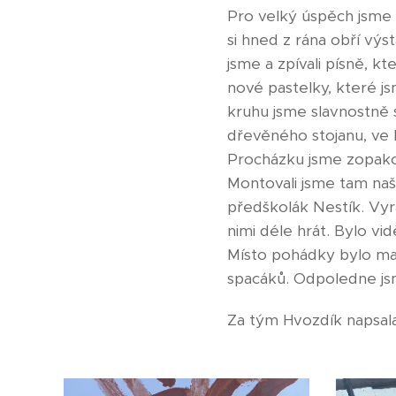
Pro velký úspěch jsme r
si hned z rána obří výs
jsme a zpívali písně, kt
nové pastelky, které j
kruhu jsme slavnostně 
dřevěného stojanu, ve k
Procházku jsme zopakova
Montovali jsme tam naš
předškolák Nestík. Vyrá
nimi déle hrát. Bylo vid
Místo pohádky bylo maň
spacáků. Odpoledne js
Za tým Hvozdík napsal