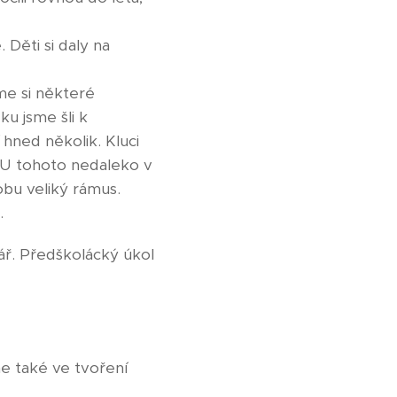
Děti si daly na
me si některé
u jsme šli k
 hned několik. Kluci
. U tohoto nedaleko v
obu veliký rámus.
.
ář. Předškolácký úkol
me také ve tvoření