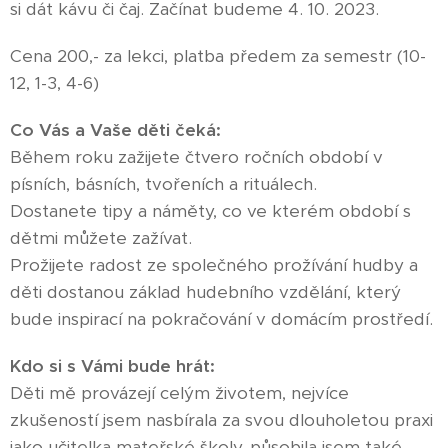
si dát kávu či čaj. Začínat budeme 4. 10. 2023.
Cena 200,- za lekci, platba předem za semestr (10-
12, 1-3, 4-6)
Co Vás a Vaše děti čeká:
Během roku zažijete čtvero ročních období v
písních, básních, tvořeních a rituálech.
Dostanete tipy a náměty, co ve kterém období s
dětmi můžete zažívat.
Prožijete radost ze společného prožívání hudby a
děti dostanou základ hudebního vzdělání, který
bude inspirací na pokračování v domácím prostředí.
Kdo si s Vámi bude hrát:
Děti mě provázejí celým životem, nejvíce
zkušeností jsem nasbírala za svou dlouholetou praxi
jako učitelka mateřské školy, působila jsem také