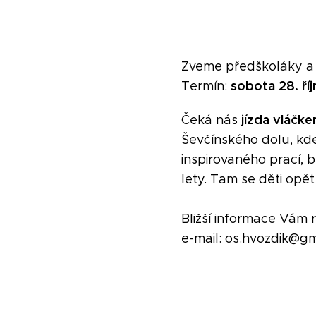
Zveme předškoláky a 
sobota 28. říj
Termín:
jízda vláčk
Čeká nás
Ševčínského dolu, kd
inspirovaného prací,
lety. Tam se děti opě
Bližší informace Vám
e-mail: os.hvozdik@g