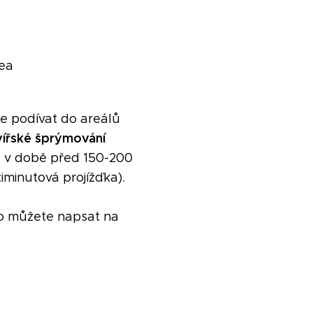
ea
e podívat do areálů
ířské šprýmování
ů v době před 150-200
iminutová projížďka).
bo můžete napsat na