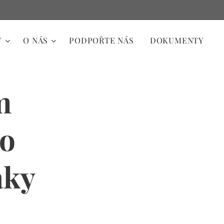
Y
O NÁS
PODPOŘTE NÁS
DOKUMENTY
m
ro
áky