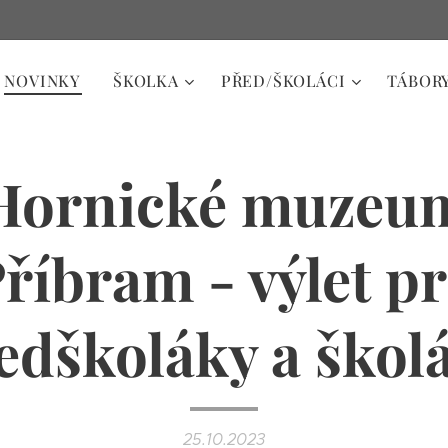
NOVINKY
ŠKOLKA
PŘED/ŠKOLÁCI
TÁBOR
Hornické muzeu
říbram - výlet p
edškoláky a škol
25.10.2023