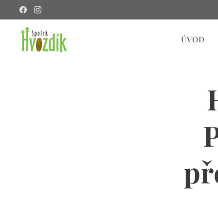
ÚVOD
P
př