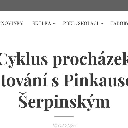
NOVINKY
ŠKOLKA
PŘED/ŠKOLÁCI
TÁBOR
Cyklus procháze
tování s Pinkau
Šerpinským
14.02.2025