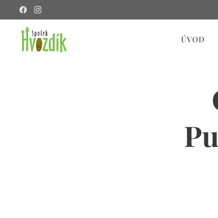
ÚVOD
Pu