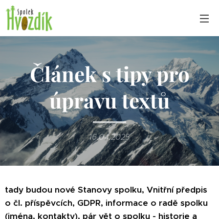
Článek s tipy pro
úpravu textů
16.04.2025
tady budou nové Stanovy spolku, Vnitřní předpis
o čl. příspěvcích, GDPR, informace o radě spolku
(jména, kontakty), pár vět o spolku - historie a