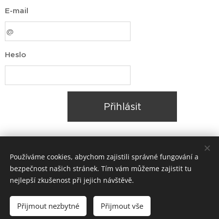
E-mail
Heslo
Přihlásit
Zapomněli jste heslo?
Používáme cookies, abychom zajistili správné fungování a
bezpečnost našich stránek. Tím vám můžeme zajistit tu
nejlepší zkušenost při jejich návštěvě.
© 2022 Spolek Hvozdík | Všechna práva vyhrazena
Přijmout nezbytné
Přijmout vše
Vytvořeno službou
Webnode
Cookies